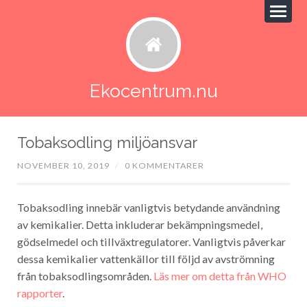
Ekocentrum.nu
Tobaksodling miljöansvar
NOVEMBER 10, 2019
/
0 KOMMENTARER
Tobaksodling innebär vanligtvis betydande användning
av kemikalier. Detta inkluderar bekämpningsmedel,
gödselmedel och tillväxtregulatorer. Vanligtvis påverkar
dessa kemikalier vattenkällor till följd av avströmning
från tobaksodlingsområden.
Läs mer om detta från WHO
rapporter
.