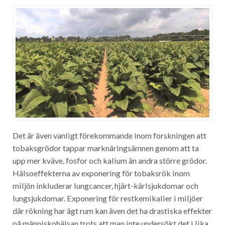
Det är även vanligt förekommande inom forskningen att
tobaksgrödor tappar marknäringsämnen genom att ta
upp mer kväve, fosfor och kalium än andra större grödor.
Hälsoeffekterna av exponering för tobaksrök inom
miljön inkluderar lungcancer, hjärt-kärlsjukdomar och
lungsjukdomar. Exponering för restkemikalier i miljöer
där rökning har ägt rum kan även det ha drastiska effekter
på människohälsan trots att man inte undersökt det i lika